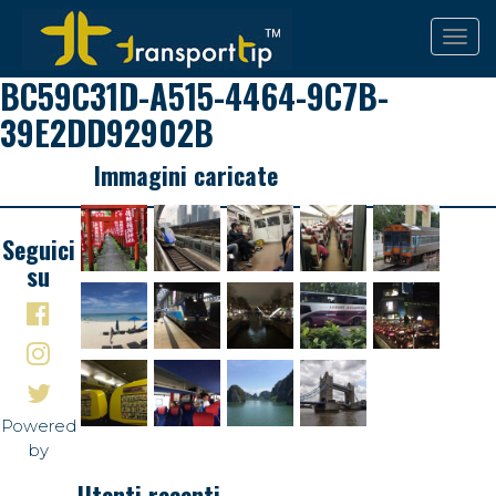
BC59C31D-A515-4464-9C7B-
39E2DD92902B
Immagini caricate
Seguici
su
Powered
by
Utenti recenti