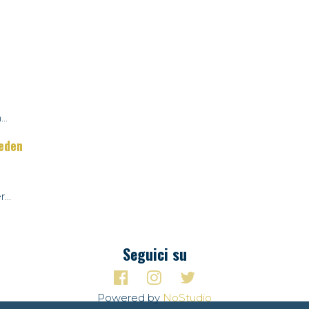
..
weden
...
Seguici su
Powered by
NoStudio