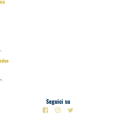
sia
..
weden
...
Seguici su