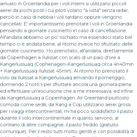
arrivato in Groenlandia per i voli interni si utilizzano piccoli
aerei da pochi posti i cui piloti volano "a vista" senza radar,
perciò in caso di nebbia i voli tardano oppure vengono
cancellati. E' importantissimo prenotare i voli in Groenlandia
pensando a giornate cuscinetto in caso di cancellazione.
All'andata abbiamo un po' rischiato ma essendoci stato bel
tempo ci è andata bene, al ritorno invece ho sfruttato delle
giornate cuscinetto. Ho prenotato, all'andata, direttamente
da Copenhagen a Ilulissat con scalo di un paio d'ore a
Kangerlussuaq (Cophenagen-Kangerlussuaq circa 4h40min
+ Kangerlussuaq-Ilulissat 45min). Al ritorno ho prenotato il
volo da Ilulissat a Kangerlussuaq arrivando il pomeriggio,
dormendo 2 notti li per sfruttare ancora una giornata piena
ed effettuare un'escursione che a me interessava, ed infine
da Kangerlussuaq a Copenhagen. Air Greenland piuttosto
comoda come sedili, da Kang a Cop utilizzano aerei grossi
per i viaggi intercontinentali, mi ha poco soddisfatto il pasto
durante il volo intercontinentale in quanto servono, al
contrario di altre compagnie, il pasto freddo (gratuito
comunque). Per il resto tutti molto gentili e con possibilità di