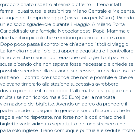
sproporzionato rispetto al servizio offerto. Il treno infatti
ferma il quasi tutte le stazioni tra Milano Centrale e Malpensa,
allungando i tempi di viaggio ( circa 1 ora per 60km ). Ricordo
un episodio sgradevole durante il viaggio. A Milano Porta
Garibaldi sale una famiglia Neozelandese, Papà, Mamma e
due bambini piccoli che si siedono proprio di fronte a noi.
Dopo poco passa il controllore chiedendo i titoli di viaggio.
La famiglia mostra i biglietti appena acquistati e il controllore
fa notare che manca l'obliterazione del biglietto, il padre si
scusa dicendo che non sapeva fosse necessario e chiede se
possibile scendere alla stazione successiva, timbrarlo e risalire
sul treno. Il controllore risponde che non è possibile e che se
volevano timbrarlo alla stazione successiva avrebbero
dovuto prendere il treno dopo. L'alternativa era pagare una
multa ( se non ricordo male 50 Euro) per la mancata
vidimazione del biglietto. Avendo un aereo da prendere il
padre decide di pagare. In generale sono d'accordo che le
regole vanno rispettate, ma forse non è così chiaro che il
biglietto vada vidimato soprattutto per uno straniero che
parla solo inglese. Treno comunque puntuale e sedute molto