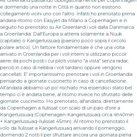
Air Greenland passando obbligatoriamente per Copenhagen
e dormendo una notte in Città in quanto non esistono
collegamenti vicini uno con l'altro. Infatti ho prenotato prima
andata-ritorno con Easyjet da Milano a Copenhagen e in
seguito ho prenotato su Air Greenland i voli dalla Danimarca
a Groenlandia. Dall'Europa si atterra solamente a Nuuk
(capitale) o Kangerlussuaq (paesino poco sopra il circolo
polare artico). Un fattore fondamentale è che una volta
arrivato in Groenlandia per i voli interni si utilizzano piccoli
aerei da pochi posti i cui piloti volano "a vista" senza radar,
perciò in caso di nebbia i voli tardano oppure vengono
cancellati. E' importantissimo prenotare i voli in Groenlandia
pensando a giornate cuscinetto in caso di cancellazione.
All'andata abbiamo un po' rischiato ma essendoci stato bel
tempo ci è andata bene, al ritorno invece ho sfruttato delle
giornate cuscinetto. Ho prenotato, all'andata, direttamente
da Copenhagen a Ilulissat con scalo di un paio d'ore a
Kangerlussuaq (Cophenagen-Kangerlussuaq circa 4h40min
+ Kangerlussuaq-Ilulissat 45min). Al ritorno ho prenotato il
volo da Ilulissat a Kangerlussuaq arrivando il pomeriggio,
dormendo 2 notti li per sfruttare ancora una giornata piena