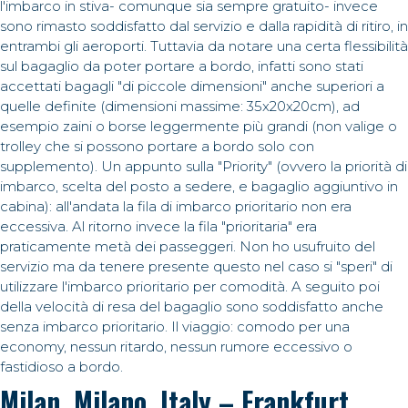
l'imbarco in stiva- comunque sia sempre gratuito- invece
sono rimasto soddisfatto dal servizio e dalla rapidità di ritiro, in
entrambi gli aeroporti. Tuttavia da notare una certa flessibilità
sul bagaglio da poter portare a bordo, infatti sono stati
accettati bagagli "di piccole dimensioni" anche superiori a
quelle definite (dimensioni massime: 35x20x20cm), ad
esempio zaini o borse leggermente più grandi (non valige o
trolley che si possono portare a bordo solo con
supplemento). Un appunto sulla "Priority" (ovvero la priorità di
imbarco, scelta del posto a sedere, e bagaglio aggiuntivo in
cabina): all'andata la fila di imbarco prioritario non era
eccessiva. Al ritorno invece la fila "prioritaria" era
praticamente metà dei passeggeri. Non ho usufruito del
servizio ma da tenere presente questo nel caso si "speri" di
utilizzare l'imbarco prioritario per comodità. A seguito poi
della velocità di resa del bagaglio sono soddisfatto anche
senza imbarco prioritario. Il viaggio: comodo per una
economy, nessun ritardo, nessun rumore eccessivo o
fastidioso a bordo.
Milan, Milano, Italy – Frankfurt,