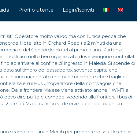
uida
Profilo utente
Login/Iscriviti
tri siti. Operatore molto valido ma con l'unica pecca che
Concorde Hotel sito in Orchard Road ( a 2 minuti da una
 commerciale del Concorde Hotel al primo piano. Partenza
ntra in edificio molto ben organizzato dove vengono controllati
) fino ad arrivare al confine di ingresso in Malesia. Si scende di
lla data sul timbro del passaporto, sovente capita che il
te, ma ci hanno raccontato che può succedere che sbaglino
a frontiera sale sul Bus un'operatore della compagnia che
one. Dalla frontiera Malese viene attivato anche il WI-FI a
rò devo dire pulito e comodo, vedendo alla frontiera i bus di
ca 2 ore da Malacca in'area di servizio con dei bagni un
 fa uno scambio a Tanah Merah per prendere lo shuttle che in