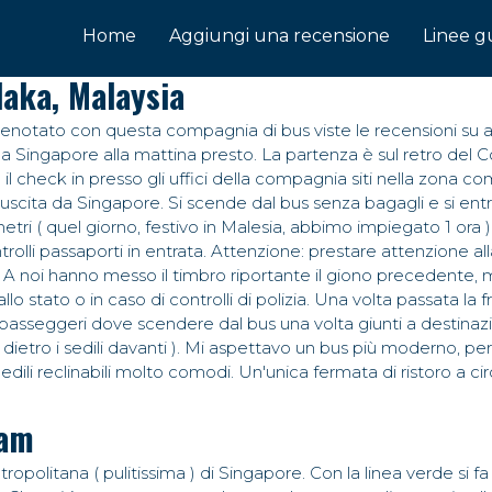
Home
Aggiungi una recensione
Linee g
laka, Malaysia
enotato con questa compagnia di bus viste le recensioni su al
a Singapore alla mattina presto. La partenza è sul retro del 
 il check in presso gli uffici della compagnia siti nella zona
 in uscita da Singapore. Si scende dal bus senza bagagli e si e
lometri ( quel giorno, festivo in Malesia, abbimo impiegato 1 ora 
ntrolli passaporti in entrata. Attenzione: prestare attenzione a
ata. A noi hanno messo il timbro riportante il giono preceden
lo stato o in caso di controlli di polizia. Una volta passata l
 passeggeri dove scendere dal bus una volta giunti a destinazi
 dietro i sedili davanti ). Mi aspettavo un bus più moderno, pe
ili reclinabili molto comodi. Un'unica fermata di ristoro a cir
nam
tropolitana ( pulitissima ) di Singapore. Con la linea verde si