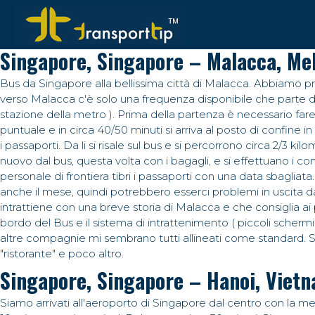
Singapore, Singapore – Malacca, Me
Bus da Singapore alla bellissima città di Malacca. Abbiamo pr
verso Malacca c'è solo una frequenza disponibile che parte d
stazione della metro ). Prima della partenza è necessario fare
puntuale e in circa 40/50 minuti si arriva al posto di confine
i passaporti. Da li si risale sul bus e si percorrono circa 2/3 ki
nuovo dal bus, questa volta con i bagagli, e si effettuano i co
personale di frontiera tibri i passaporti con una data sbagli
anche il mese, quindi potrebbero esserci problemi in uscita dal
intrattiene con una breve storia di Malacca e che consiglia ai
bordo del Bus e il sistema di intrattenimento ( piccoli schermi
altre compagnie mi sembrano tutti allineati come standard. Sed
"ristorante" e poco altro.
Singapore, Singapore – Hanoi, Viet
Siamo arrivati all'aeroporto di Singapore dal centro con la me