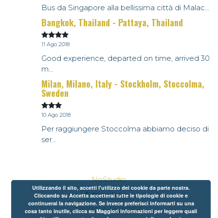
Bus da Singapore alla bellissima città di Malac...
Bangkok, Thailand - Pattaya, Thailand
11 Ago 2018
Good experience, departed on time, arrived 30
m...
Milan, Milano, Italy - Stockholm, Stoccolma,
Sweden
10 Ago 2018
Per raggiungere Stoccolma abbiamo deciso di
ser...
NoStudio
Utilizzando il sito, accetti l'utilizzo dei cookie da parte nostra.
Cliccando su Accetta accetterai tutte le tipologie di cookie e
continuerai la navigazione. Se invece preferisci informarti su una
Termini e condizioni
cosa tanto inutile, clicca su Maggiori informazioni per leggere quali