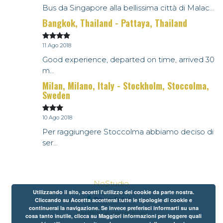
Bus da Singapore alla bellissima città di Malac...
Bangkok, Thailand - Pattaya, Thailand
11 Ago 2018
Good experience, departed on time, arrived 30
m...
Milan, Milano, Italy - Stockholm, Stoccolma,
Sweden
10 Ago 2018
Per raggiungere Stoccolma abbiamo deciso di
ser...
NoStudio
Utilizzando il sito, accetti l'utilizzo dei cookie da parte nostra.
Cliccando su Accetta accetterai tutte le tipologie di cookie e
continuerai la navigazione. Se invece preferisci informarti su una
Termini e condizioni
cosa tanto inutile, clicca su Maggiori informazioni per leggere quali