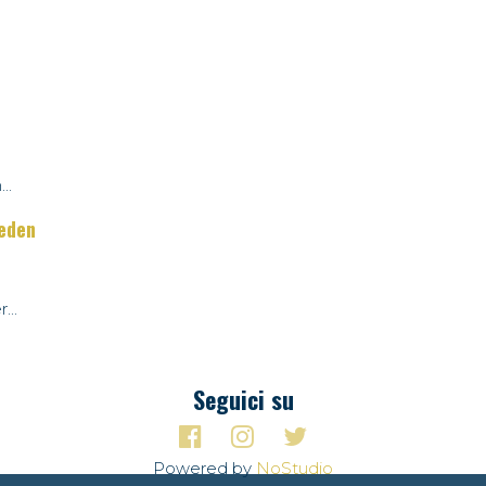
..
weden
...
Seguici su
Powered by
NoStudio