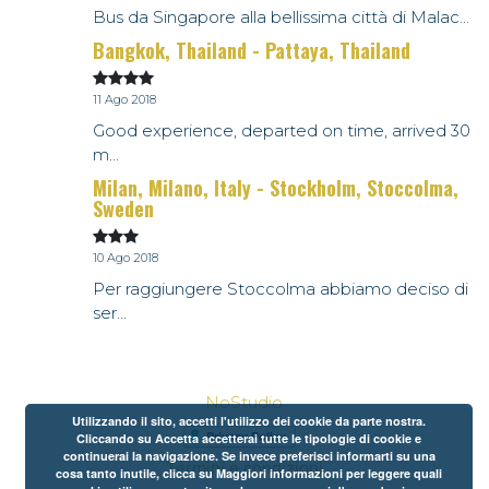
Bus da Singapore alla bellissima città di Malac...
Bangkok, Thailand - Pattaya, Thailand
11 Ago 2018
Good experience, departed on time, arrived 30
m...
Milan, Milano, Italy - Stockholm, Stoccolma,
Sweden
10 Ago 2018
Per raggiungere Stoccolma abbiamo deciso di
ser...
NoStudio
Utilizzando il sito, accetti l'utilizzo dei cookie da parte nostra.
Cliccando su Accetta accetterai tutte le tipologie di cookie e
continuerai la navigazione. Se invece preferisci informarti su una
Termini e condizioni
cosa tanto inutile, clicca su Maggiori informazioni per leggere quali