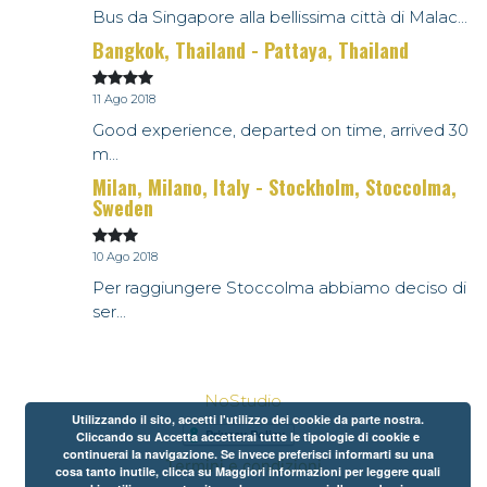
Bus da Singapore alla bellissima città di Malac...
Bangkok, Thailand - Pattaya, Thailand
11 Ago 2018
Good experience, departed on time, arrived 30
m...
Milan, Milano, Italy - Stockholm, Stoccolma,
Sweden
10 Ago 2018
Per raggiungere Stoccolma abbiamo deciso di
ser...
NoStudio
Utilizzando il sito, accetti l'utilizzo dei cookie da parte nostra.
Cliccando su Accetta accetterai tutte le tipologie di cookie e
continuerai la navigazione. Se invece preferisci informarti su una
Termini e condizioni
cosa tanto inutile, clicca su Maggiori informazioni per leggere quali