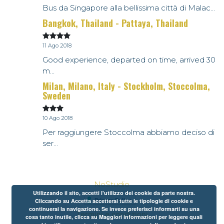
Bus da Singapore alla bellissima città di Malac...
Bangkok, Thailand - Pattaya, Thailand
11 Ago 2018
Good experience, departed on time, arrived 30
m...
Milan, Milano, Italy - Stockholm, Stoccolma,
Sweden
10 Ago 2018
Per raggiungere Stoccolma abbiamo deciso di
ser...
NoStudio
Utilizzando il sito, accetti l'utilizzo dei cookie da parte nostra.
Cliccando su Accetta accetterai tutte le tipologie di cookie e
continuerai la navigazione. Se invece preferisci informarti su una
Termini e condizioni
cosa tanto inutile, clicca su Maggiori informazioni per leggere quali