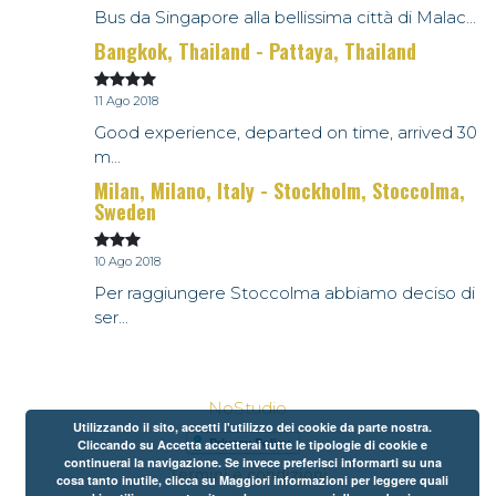
Bus da Singapore alla bellissima città di Malac...
Bangkok, Thailand - Pattaya, Thailand
11 Ago 2018
Good experience, departed on time, arrived 30
m...
Milan, Milano, Italy - Stockholm, Stoccolma,
Sweden
10 Ago 2018
Per raggiungere Stoccolma abbiamo deciso di
ser...
NoStudio
Utilizzando il sito, accetti l'utilizzo dei cookie da parte nostra.
Cliccando su Accetta accetterai tutte le tipologie di cookie e
continuerai la navigazione. Se invece preferisci informarti su una
Termini e condizioni
cosa tanto inutile, clicca su Maggiori informazioni per leggere quali