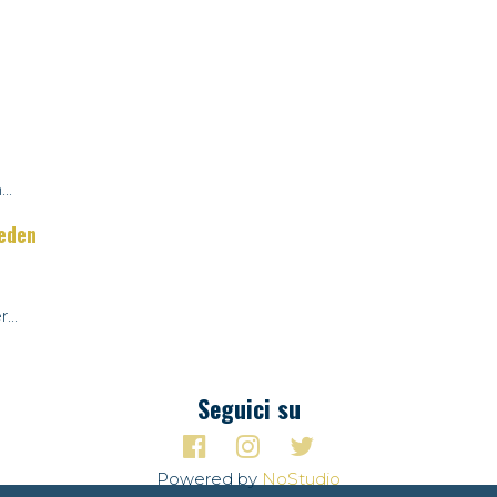
..
weden
...
Seguici su
Powered by
NoStudio