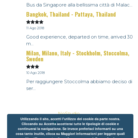
Bus da Singapore alla bellissima città di Malac...
Bangkok, Thailand - Pattaya, Thailand
11 Ago 2018
Good experience, departed on time, arrived 30
m...
Milan, Milano, Italy - Stockholm, Stoccolma,
Sweden
10 Ago 2018
Per raggiungere Stoccolma abbiamo deciso di
ser...
NoStudio
Utilizzando il sito, accetti l'utilizzo dei cookie da parte nostra.
Cliccando su Accetta accetterai tutte le tipologie di cookie e
continuerai la navigazione. Se invece preferisci informarti su una
Termini e condizioni
cosa tanto inutile, clicca su Maggiori informazioni per leggere quali